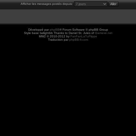
Afficher les messages postés depuis:
Développé par
phpBB
® Forum Software © phpBB Group
Style base twilightbb Thanks to Daniel St. Jules of
Gamexe.net
MW2 © 2010-2012 by
FanFanLaTuFlippe
Traduction par
phpBB-fr.com