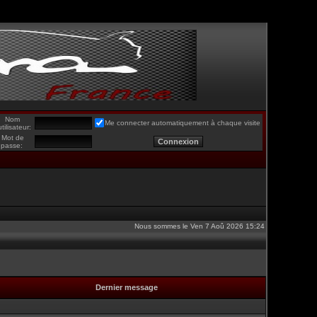
Nom
Me connecter automatiquement à chaque visite
utilisateur:
Mot de
passe:
Nous sommes le Ven 7 Aoû 2026 15:24
Dernier message