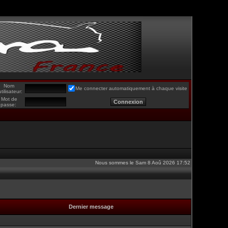
Nom
Me connecter automatiquement à chaque visite
utilisateur:
Mot de
passe:
Nous sommes le Sam 8 Aoû 2026 17:52
Dernier message