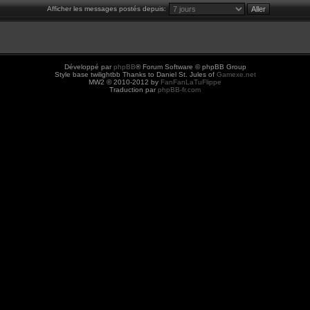
Afficher les messages postés depuis:
Développé par
phpBB
® Forum Software © phpBB Group
Style base twilightbb Thanks to Daniel St. Jules of
Gamexe.net
MW2 © 2010-2012 by
FanFanLaTuFlippe
Traduction par
phpBB-fr.com