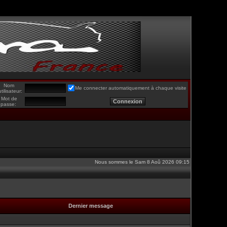
Nom
Me connecter automatiquement à chaque visite
utilisateur:
Mot de
passe:
Nous sommes le Sam 8 Aoû 2026 09:15
Dernier message