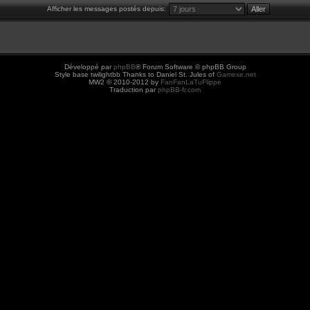
Afficher les messages postés depuis:
Développé par
phpBB
® Forum Software © phpBB Group
Style base twilightbb Thanks to Daniel St. Jules of
Gamexe.net
MW2 © 2010-2012 by
FanFanLaTuFlippe
Traduction par
phpBB-fr.com