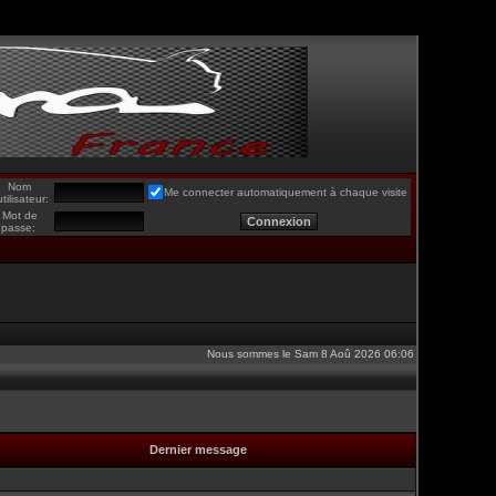
Nom
Me connecter automatiquement à chaque visite
utilisateur:
Mot de
passe:
Nous sommes le Sam 8 Aoû 2026 06:06
Dernier message