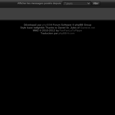
Afficher les messages postés depuis:
Développé par
phpBB
® Forum Software © phpBB Group
Style base twilightbb Thanks to Daniel St. Jules of
Gamexe.net
MW2 © 2010-2012 by
FanFanLaTuFlippe
Traduction par
phpBB-fr.com