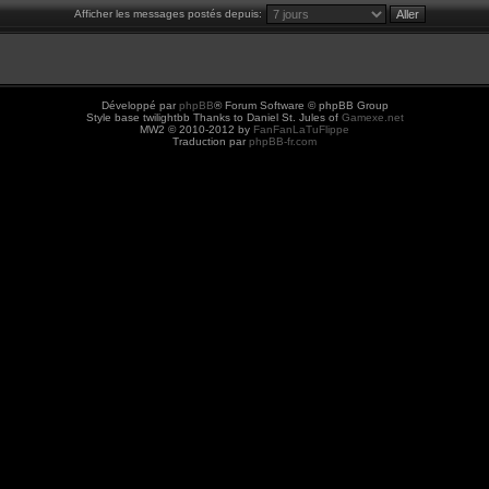
Afficher les messages postés depuis:
Développé par
phpBB
® Forum Software © phpBB Group
Style base twilightbb Thanks to Daniel St. Jules of
Gamexe.net
MW2 © 2010-2012 by
FanFanLaTuFlippe
Traduction par
phpBB-fr.com