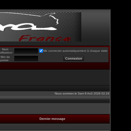
Nom
Me connecter automatiquement à chaque visite
utilisateur:
Mot de
passe:
Nous sommes le Sam 8 Aoû 2026 02:24
Dernier message