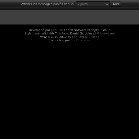
Afficher les messages postés depuis:
Développé par
phpBB
® Forum Software © phpBB Group
Style base twilightbb Thanks to Daniel St. Jules of
Gamexe.net
MW2 © 2010-2012 by
FanFanLaTuFlippe
Traduction par
phpBB-fr.com