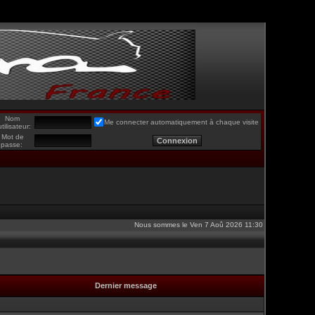
Nom
Me connecter automatiquement à chaque visite
utilisateur:
Mot de
passe:
Nous sommes le Ven 7 Aoû 2026 11:30
Dernier message