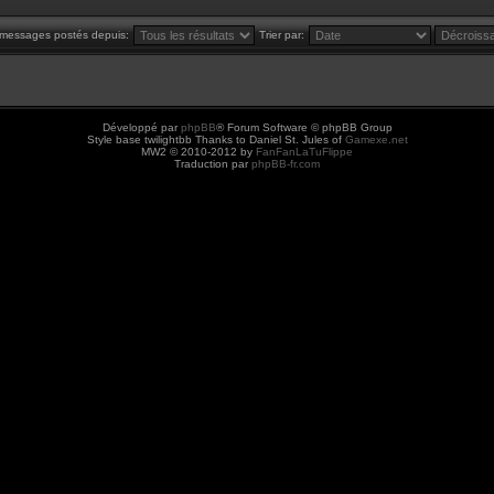
s messages postés depuis:
Trier par:
Développé par
phpBB
® Forum Software © phpBB Group
Style base twilightbb Thanks to Daniel St. Jules of
Gamexe.net
MW2 © 2010-2012 by
FanFanLaTuFlippe
Traduction par
phpBB-fr.com