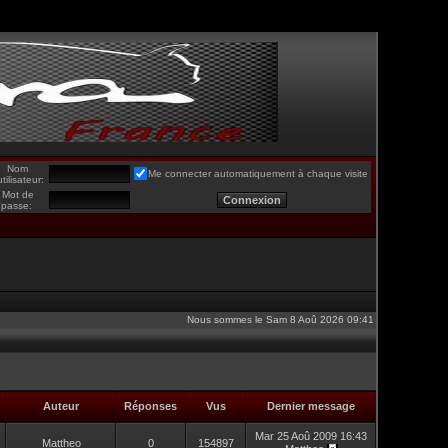
Nom
Me connecter automatiquement à chaque visite
utilisateur:
Mot de
passe:
Nous sommes le Sam 8 Aoû 2026 09:41
Auteur
Réponses
Vus
Dernier message
Mar 25 Aoû 2009 16:43
Mattheo
0
154897