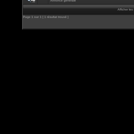
Annonce générale
Afficher le
Page
1
sur
1
[ 1 résultat trouvé ]