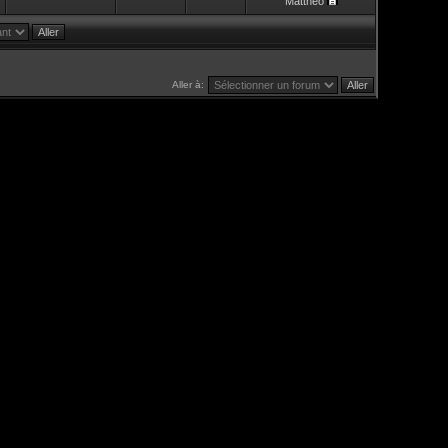
Mattheo
Aller à: