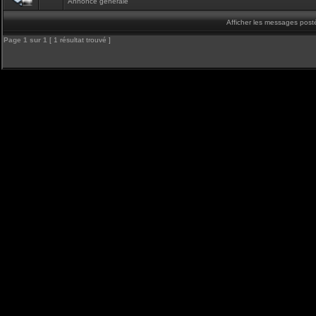
Annonce générale
Afficher les messages post
Page
1
sur
1
[ 1 résultat trouvé ]