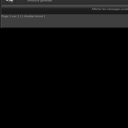
Annonce générale
Afficher les messages post
Page
1
sur
1
[ 1 résultat trouvé ]