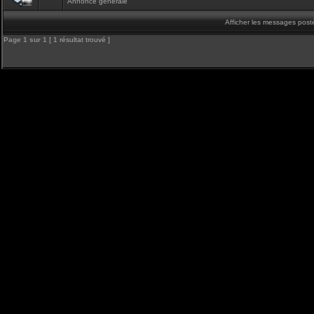
Annonce générale
Afficher les messages post
Page
1
sur
1
[ 1 résultat trouvé ]