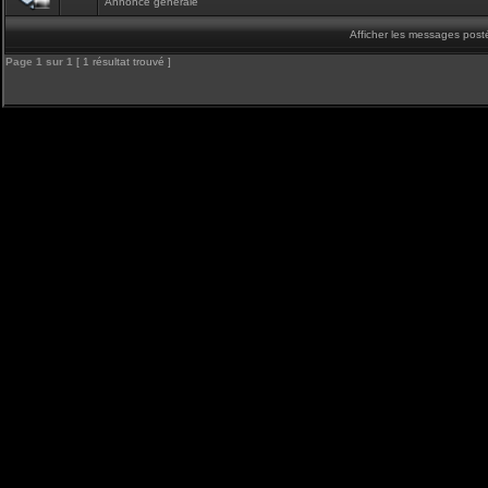
Annonce générale
Afficher les messages post
Page
1
sur
1
[ 1 résultat trouvé ]