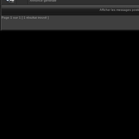
Annonce générale
Afficher les messages post
Page
1
sur
1
[ 1 résultat trouvé ]