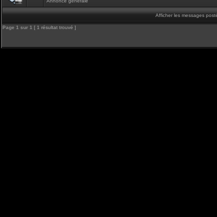
Annonce générale
Afficher les messages post
Page
1
sur
1
[ 1 résultat trouvé ]