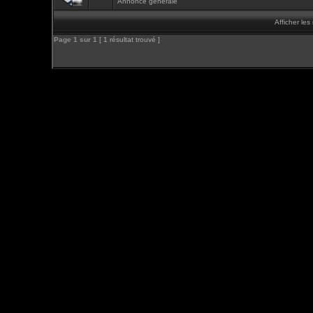
Annonce générale
Afficher le
Page
1
sur
1
[ 1 résultat trouvé ]