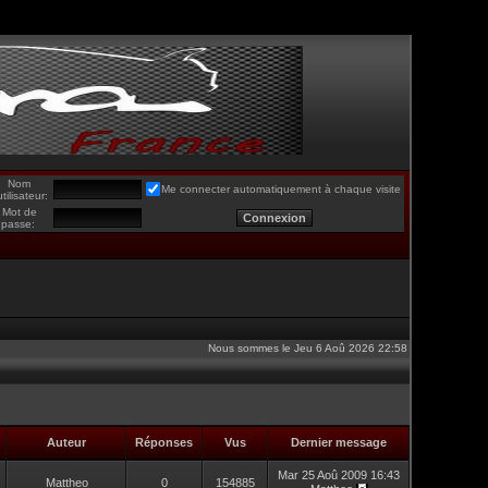
Nom
Me connecter automatiquement à chaque visite
utilisateur:
Mot de
passe:
Nous sommes le Jeu 6 Aoû 2026 22:58
Auteur
Réponses
Vus
Dernier message
Mar 25 Aoû 2009 16:43
Mattheo
0
154885