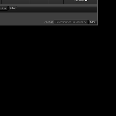
Mattheo
Aller à: