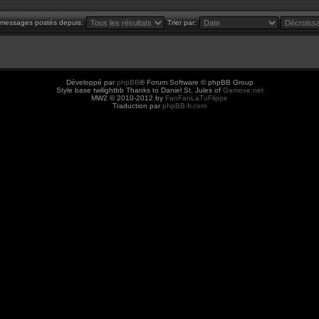
s messages postés depuis:
Trier par:
Développé par
phpBB
® Forum Software © phpBB Group
Style base twilightbb Thanks to Daniel St. Jules of
Gamexe.net
MW2 © 2010-2012 by
FanFanLaTuFlippe
Traduction par
phpBB-fr.com