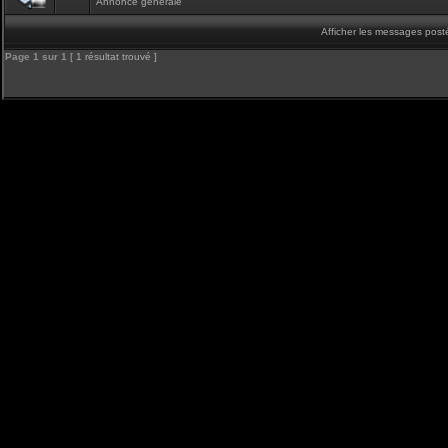
Annonce générale
Afficher les messages post
Page
1
sur
1
[ 1 résultat trouvé ]