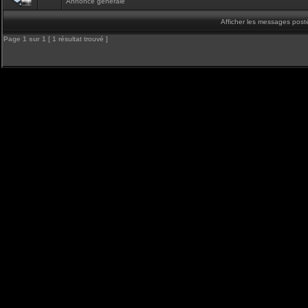
Annonce générale
Afficher les messages post
Page
1
sur
1
[ 1 résultat trouvé ]