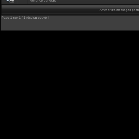
Annonce générale
Afficher les messages post
Page
1
sur
1
[ 1 résultat trouvé ]