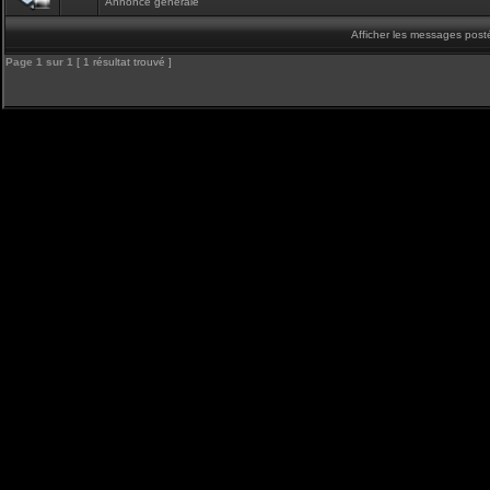
Annonce générale
Afficher les messages post
Page
1
sur
1
[ 1 résultat trouvé ]