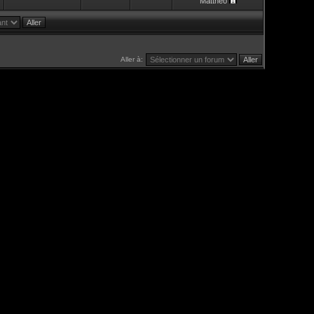
Mattheo
Aller à: