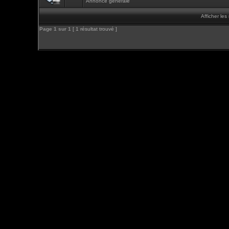
Annonce générale
Afficher le
Page
1
sur
1
[ 1 résultat trouvé ]