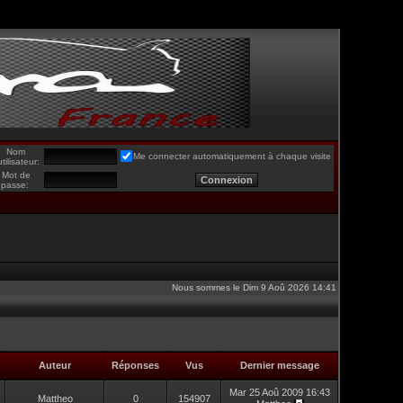
Nom
Me connecter automatiquement à chaque visite
utilisateur:
Mot de
passe:
Nous sommes le Dim 9 Aoû 2026 14:41
Auteur
Réponses
Vus
Dernier message
Mar 25 Aoû 2009 16:43
Mattheo
0
154907