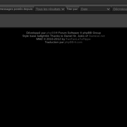
s messages postés depuis:
Trier par:
Développé par
phpBB
® Forum Software © phpBB Group
Style base twilightbb Thanks to Daniel St. Jules of
Gamexe.net
MW2 © 2010-2012 by
FanFanLaTuFlippe
Traduction par
phpBB-fr.com