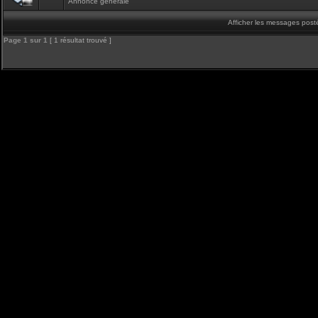
Annonce générale
Afficher les messages post
Page
1
sur
1
[ 1 résultat trouvé ]