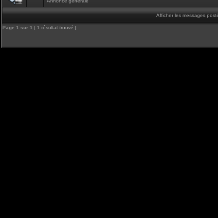
Annonce générale
Afficher les messages post
Page
1
sur
1
[ 1 résultat trouvé ]