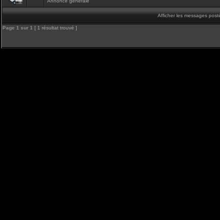
Annonce générale
Afficher les messages post
Page
1
sur
1
[ 1 résultat trouvé ]