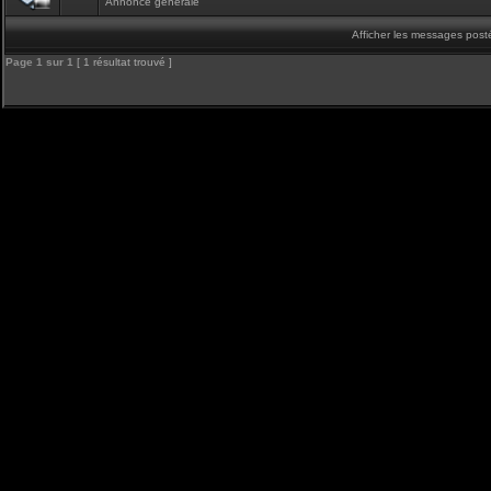
Annonce générale
Afficher les messages post
Page
1
sur
1
[ 1 résultat trouvé ]