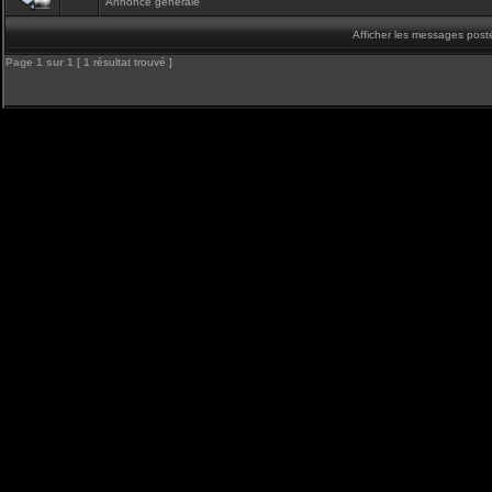
Annonce générale
Afficher les messages post
Page
1
sur
1
[ 1 résultat trouvé ]