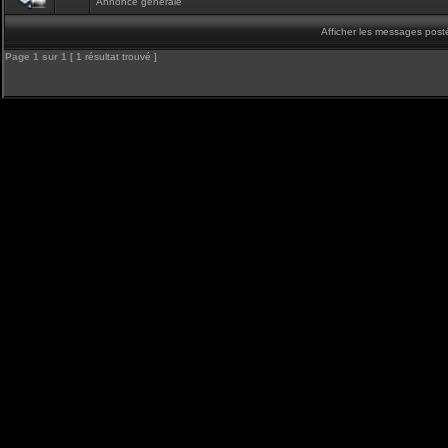
Annonce générale
Afficher les messages post
Page
1
sur
1
[ 1 résultat trouvé ]