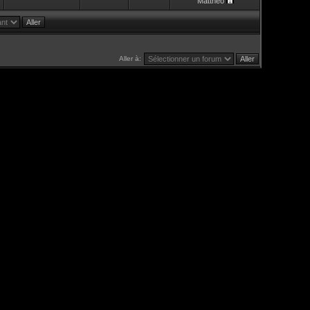
Mattheo
Aller à: