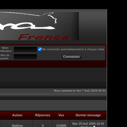
Nom
Me connecter automatiquement à chaque visite
utilisateur:
Mot de
passe:
Nous sommes le Ven 7 Aoû 2026 00:51
Auteur
Réponses
Vus
Dernier message
Mar 25 Aoû 2009 16:43
Mattheo
0
154886