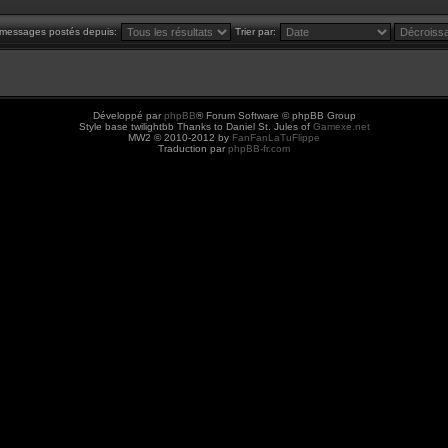
s messages postés depuis:
Trier par:
Développé par
phpBB
® Forum Software © phpBB Group
Style base twilightbb Thanks to Daniel St. Jules of
Gamexe.net
MW2 © 2010-2012 by
FanFanLaTuFlippe
Traduction par
phpBB-fr.com