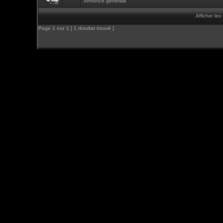
Annonce générale
Afficher le
Page
1
sur
1
[ 1 résultat trouvé ]