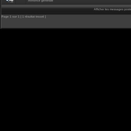
Annonce générale
Afficher les messages post
Page
1
sur
1
[ 1 résultat trouvé ]