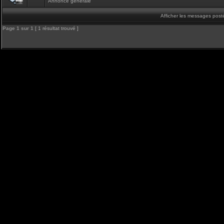
Annonce générale
Afficher les messages post
Page
1
sur
1
[ 1 résultat trouvé ]