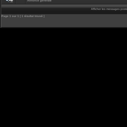
Annonce générale
Afficher les messages post
Page
1
sur
1
[ 1 résultat trouvé ]