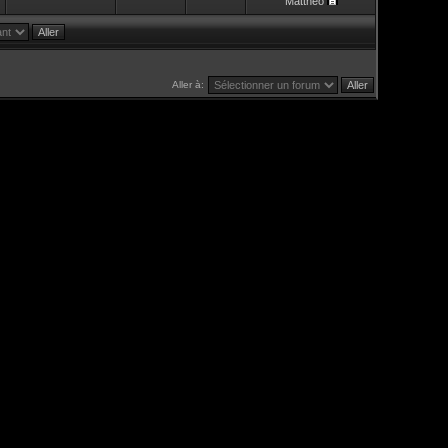
Mattheo
Aller à: