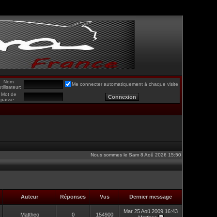
Nom
Me connecter automatiquement à chaque visite
utilisateur:
Mot de
passe:
Nous sommes le Sam 8 Aoû 2026 15:50
Auteur
Réponses
Vus
Dernier message
Mar 25 Aoû 2009 16:43
Mattheo
0
154900