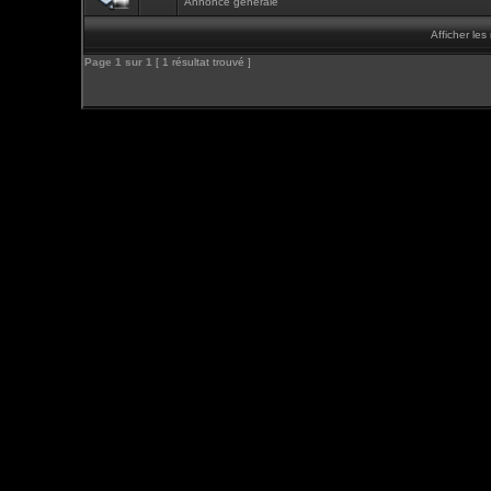
Annonce générale
Afficher le
Page
1
sur
1
[ 1 résultat trouvé ]