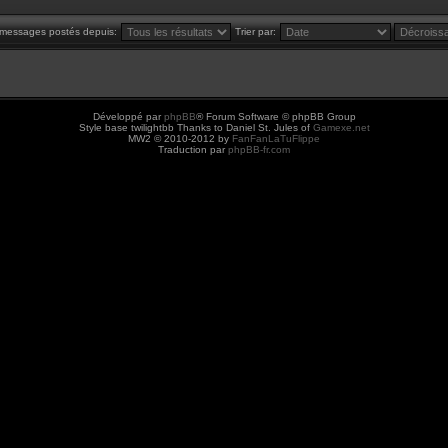
s messages postés depuis:
Trier par:
Développé par
phpBB
® Forum Software © phpBB Group
Style base twilightbb Thanks to Daniel St. Jules of
Gamexe.net
MW2 © 2010-2012 by
FanFanLaTuFlippe
Traduction par
phpBB-fr.com