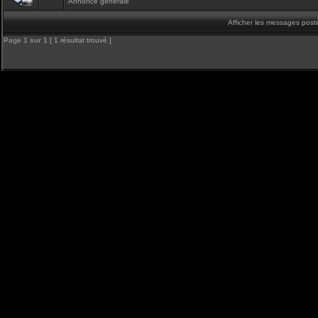
Annonce générale
Afficher les messages post
Page
1
sur
1
[ 1 résultat trouvé ]