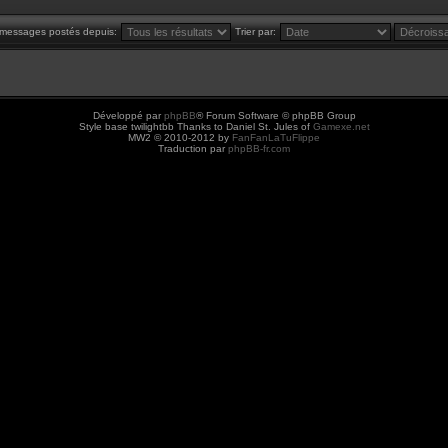
s messages postés depuis:
Trier par:
Développé par
phpBB
® Forum Software © phpBB Group
Style base twilightbb Thanks to Daniel St. Jules of
Gamexe.net
MW2 © 2010-2012 by
FanFanLaTuFlippe
Traduction par
phpBB-fr.com