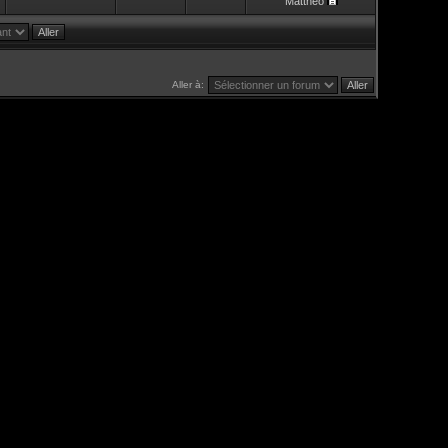
Mattheo
Aller à: