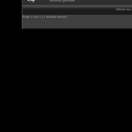
Annonce générale
Afficher le
Page
1
sur
1
[ 1 résultat trouvé ]