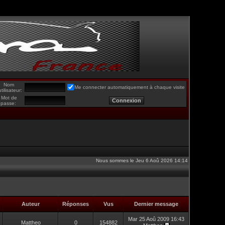
Nom
Me connecter automatiquement à chaque visite
utilisateur:
Mot de
passe:
Nous sommes le Jeu 6 Aoû 2026 14:14
Auteur
Réponses
Vus
Dernier message
Mar 25 Aoû 2009 16:43
Mattheo
0
154882