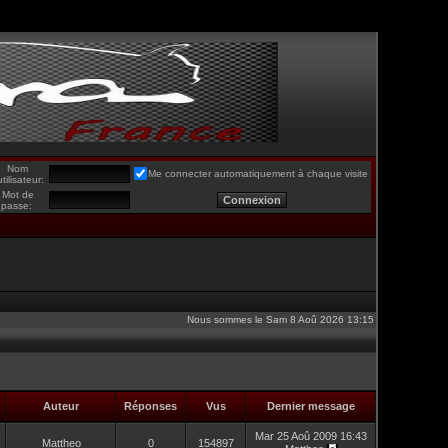
Nom
Me connecter automatiquement à chaque visite
utilisateur:
Mot de
passe:
Nous sommes le Sam 8 Aoû 2026 13:15
Auteur
Réponses
Vus
Dernier message
Mar 25 Aoû 2009 16:43
Mattheo
0
154897