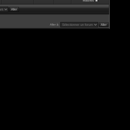
Mattheo
Aller à: