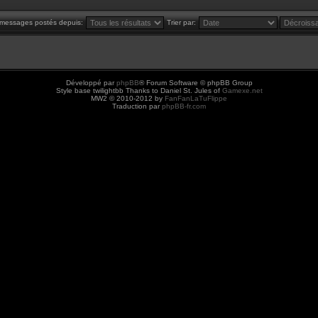
s messages postés depuis:
Trier par:
Développé par
phpBB
® Forum Software © phpBB Group
Style base twilightbb Thanks to Daniel St. Jules of
Gamexe.net
MW2 © 2010-2012 by
FanFanLaTuFlippe
Traduction par
phpBB-fr.com