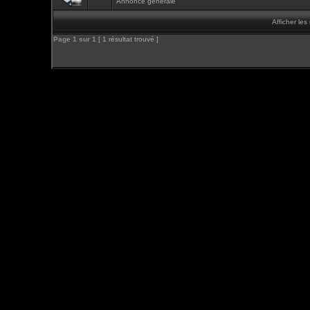
Annonce générale
Afficher le
Page
1
sur
1
[ 1 résultat trouvé ]