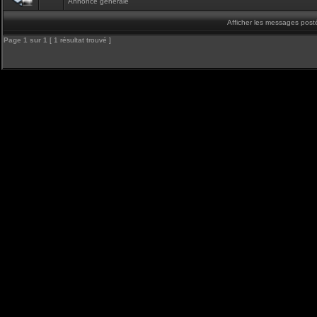
Annonce générale
Afficher les messages post
Page
1
sur
1
[ 1 résultat trouvé ]