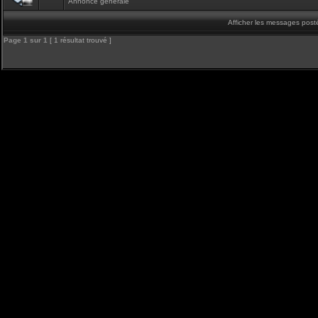
Annonce générale
Afficher les messages post
Page
1
sur
1
[ 1 résultat trouvé ]