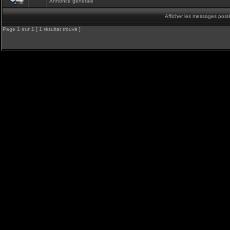
Annonce générale
Afficher les messages post
Page
1
sur
1
[ 1 résultat trouvé ]