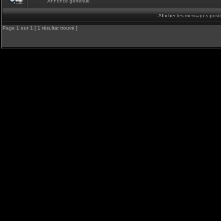
Annonce générale
Afficher les messages post
Page
1
sur
1
[ 1 résultat trouvé ]