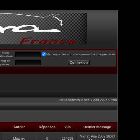
Nom
Me connecter automatiquement à chaque visite
utilisateur:
Mot de
passe:
Nous sommes le Ven 7 Aoû 2026 07:58
Auteur
Réponses
Vus
Dernier message
Mar 25 Aoû 2009 16:43
Mattheo
0
154889