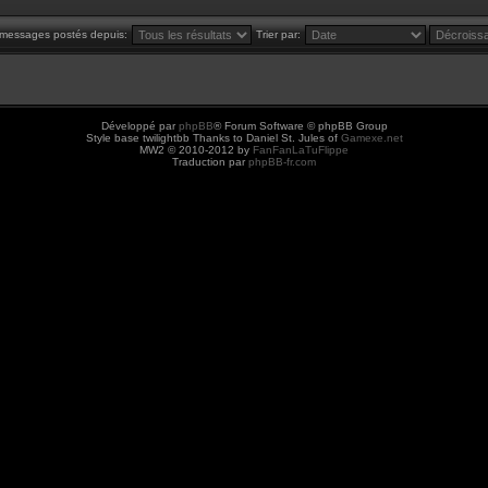
s messages postés depuis:
Trier par:
Développé par
phpBB
® Forum Software © phpBB Group
Style base twilightbb Thanks to Daniel St. Jules of
Gamexe.net
MW2 © 2010-2012 by
FanFanLaTuFlippe
Traduction par
phpBB-fr.com