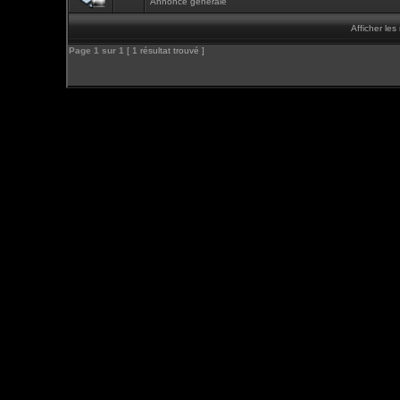
Annonce générale
Afficher le
Page
1
sur
1
[ 1 résultat trouvé ]