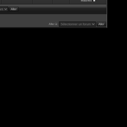
Mattheo
Aller à: