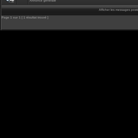
Annonce générale
Afficher les messages post
Page
1
sur
1
[ 1 résultat trouvé ]