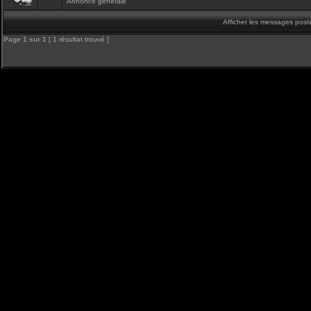
Annonce générale
Afficher les messages post
Page
1
sur
1
[ 1 résultat trouvé ]