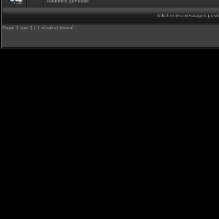
Annonce générale
Afficher les messages post
Page
1
sur
1
[ 1 résultat trouvé ]