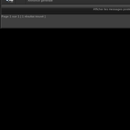
Annonce générale
Afficher les messages post
Page
1
sur
1
[ 1 résultat trouvé ]