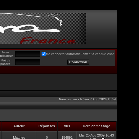
Nom
Me connecter automatiquement à chaque visite
utilisateur:
Mot de
passe:
Nous sommes le Ven 7 Aoû 2026 15:54
Auteur
Réponses
Vus
Dernier message
Mar 25 Aoû 2009 16:43
Mattheo
0
154891