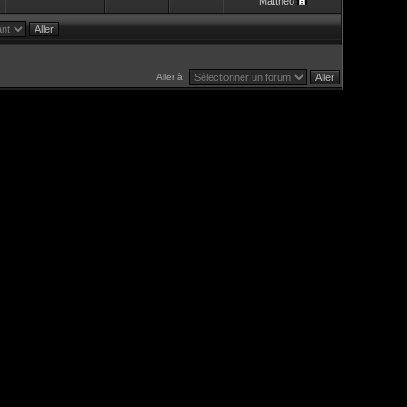
Mattheo
Aller à: