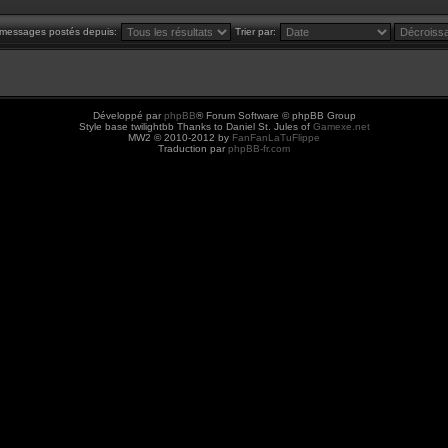
s messages postés depuis:
Trier par:
Développé par
phpBB
® Forum Software © phpBB Group
Style base twilightbb Thanks to Daniel St. Jules of
Gamexe.net
MW2 © 2010-2012 by
FanFanLaTuFlippe
Traduction par
phpBB-fr.com