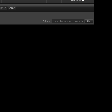
Mattheo
Aller à: