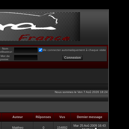
Nom
Me connecter automatiquement à chaque visite
utilisateur:
Mot de
passe:
Nous sommes le Ven 7 Aoû 2026 18:24
Auteur
Réponses
Vus
Dernier message
Mar 25 Aoû 2009 16:43
Mattheo
0
154892