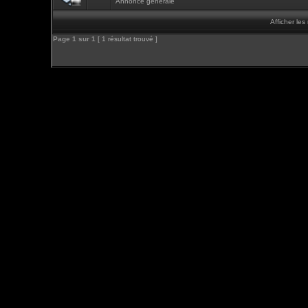
Annonce générale
Afficher le
Page
1
sur
1
[ 1 résultat trouvé ]