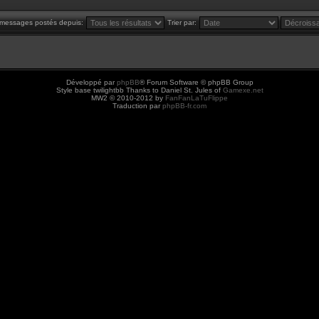
s messages postés depuis:
Trier par:
Développé par
phpBB
® Forum Software © phpBB Group
Style base twilightbb Thanks to Daniel St. Jules of
Gamexe.net
MW2 © 2010-2012 by
FanFanLaTuFlippe
Traduction par
phpBB-fr.com