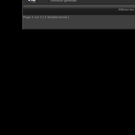
Annonce générale
Afficher le
Page
1
sur
1
[ 1 résultat trouvé ]