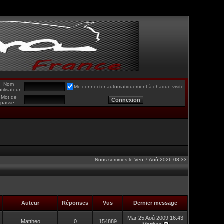
Nom
Me connecter automatiquement à chaque visite
utilisateur:
Mot de
passe:
Nous sommes le Ven 7 Aoû 2026 08:33
Auteur
Réponses
Vus
Dernier message
Mar 25 Aoû 2009 16:43
Mattheo
0
154889