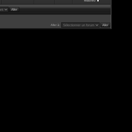
Mattheo
Aller à: