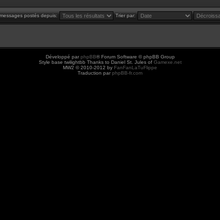
s messages postés depuis:
Trier par:
Développé par
phpBB
® Forum Software © phpBB Group
Style base twilightbb Thanks to Daniel St. Jules of
Gamexe.net
MW2 © 2010-2012 by
FanFanLaTuFlippe
Traduction par
phpBB-fr.com