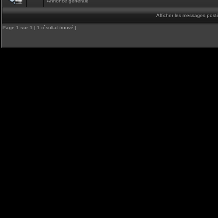
Annonce générale
Afficher les messages post
Page
1
sur
1
[ 1 résultat trouvé ]