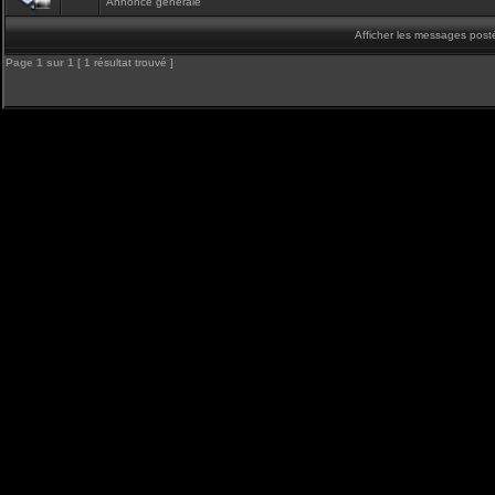
Annonce générale
Afficher les messages post
Page
1
sur
1
[ 1 résultat trouvé ]