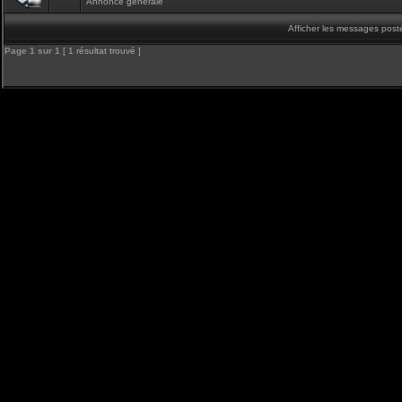
Annonce générale
Afficher les messages post
Page
1
sur
1
[ 1 résultat trouvé ]