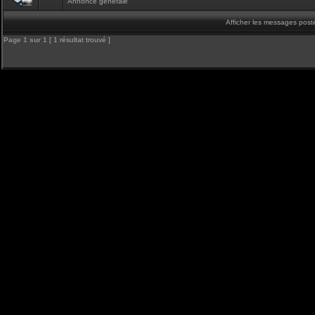
Annonce générale
Afficher les messages post
Page
1
sur
1
[ 1 résultat trouvé ]