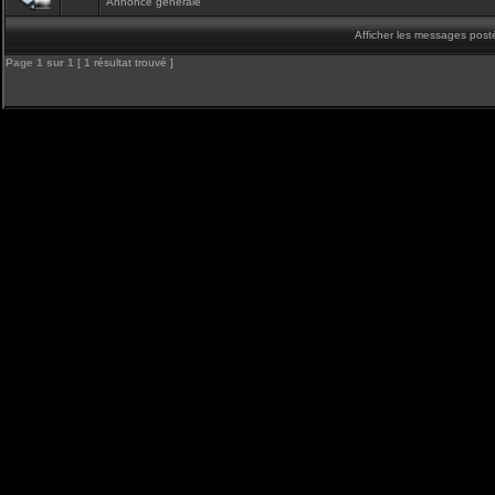
Annonce générale
Afficher les messages post
Page
1
sur
1
[ 1 résultat trouvé ]